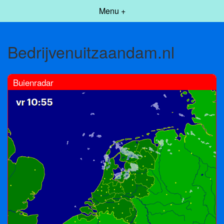
Menu +
Bedrijvenuitzaandam.nl
Buienradar