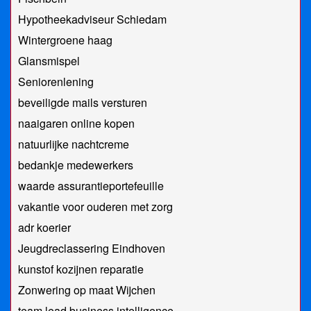
Hypotheekadviseur Schiedam
Wintergroene haag
Glansmispel
Seniorenlening
beveiligde mails versturen
naaigaren online kopen
natuurlijke nachtcreme
bedankje medewerkers
waarde assurantieportefeuille
vakantie voor ouderen met zorg
adr koerier
Jeugdreclassering Eindhoven
kunstof kozijnen reparatie
Zonwering op maat Wijchen
team lead business intelligence