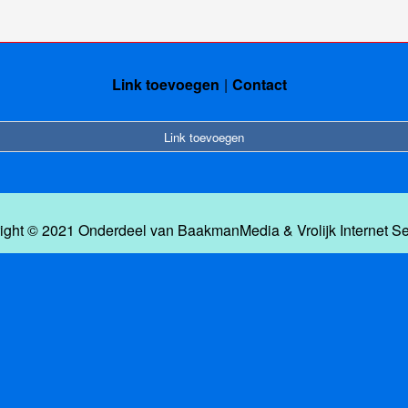
Link toevoegen
Contact
Link toevoegen
ight © 2021 Onderdeel van
BaakmanMedia
&
Vrolijk Internet S