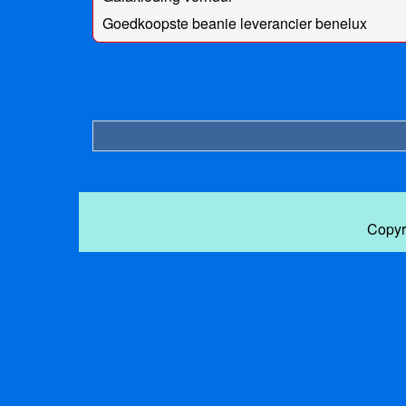
Goedkoopste beanie leverancier benelux
Copyr