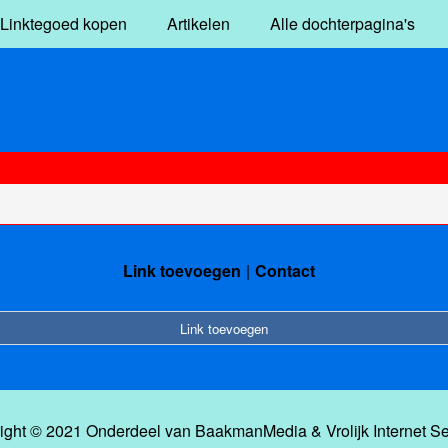
Linktegoed kopen
Artikelen
Alle dochterpagina's
Link toevoegen
Contact
Link toevoegen
ight © 2021 Onderdeel van
BaakmanMedia
&
Vrolijk Internet S