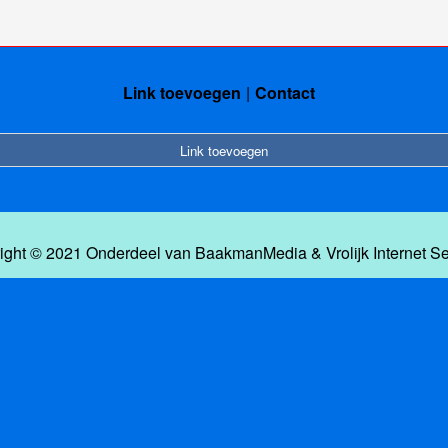
Link toevoegen
Contact
Link toevoegen
ight © 2021 Onderdeel van
BaakmanMedia
&
Vrolijk Internet S