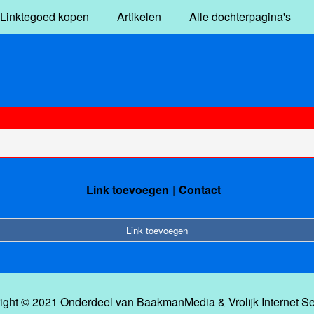
Linktegoed kopen
Artikelen
Alle dochterpagina's
Link toevoegen
Contact
Link toevoegen
ight © 2021 Onderdeel van
BaakmanMedia
&
Vrolijk Internet S