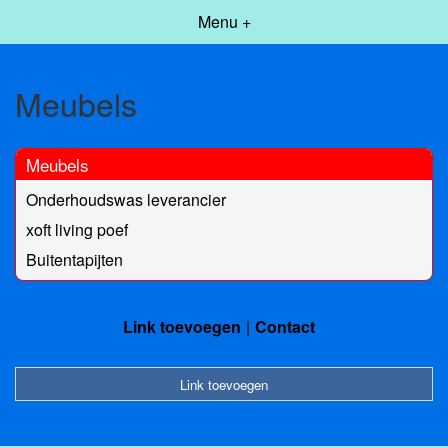
Menu +
Meubels
Meubels
Onderhoudswas leverancier
xoft living poef
Buitentapijten
Link toevoegen
Contact
Link toevoegen