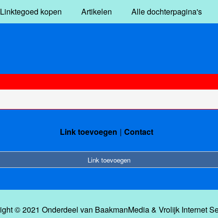
Linktegoed kopen
Artikelen
Alle dochterpagina's
Link toevoegen
Contact
Link toevoegen
ight © 2021 Onderdeel van
BaakmanMedia
&
Vrolijk Internet S