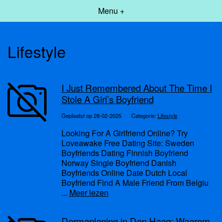
Menu +
Lifestyle
I Just Remembered About The Time I
Stole A Girl’s Boyfriend
Geplaatst op 28-02-2025
Categorie:
Lifestyle
Looking For A Girlfriend Online? Try
Loveawake Free Dating Site: Sweden
Boyfriends Dating Finnish Boyfriend
Norway Single Boyfriend Danish
Boyfriends Online Date Dutch Local
Boyfriend Find A Male Friend From Belgiu
...
Meer lezen
Dermaplaning in Den Haag: Waarom